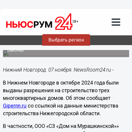
Недвижимость
07.11.2024
21:18
Разрешения на строительство трех
МКД в Нижнем Новгороде выдали в
октябре
Выбрать регион
Они разместятся в Автозаводском и Канавинском
районах.
Нижний Новгород. 07 ноября. NewsRoom24.ru -
В Нижнем Новгороде в октябре 2024 года были
выданы разрешения на строительство трех
многоквартирных домов. Об этом сообщает
Gipernn.ru
со ссылкой на данные министерства
строительства Нижегородской области.
В частности, ООО «СЗ «Дом на Мурашкинской»»