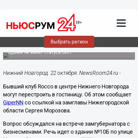
Недвижимость
22.10.2024
11:35
Гостиницу вместо клуба Rocco могут
построить в центре Нижнего
Выбрать регион
Новгорода
Здание не имеет статуса ОКН.
Нижний Новгород. 22 октября. NewsRoom24.ru -
Бывший клуб Rocco в центре Нижнего Новгорода
могут перестроить в гостиницу. Об этом сообщает
GiperNN
со ссылкой на замглавы Нижегородской
области Сергея Морозова.
Вопрос обсуждался на встрече замгубернатора с
бизнесменами. Речь идет о здании №10Б по улице