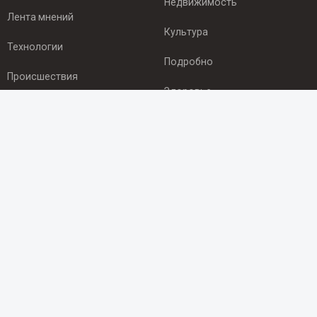
Недвижимость
Лента мнений
Культура
Технологии
Подробно
Происшествия
Здоровье
Экономика
ПОДПИСКА
Подпишись на рассылку NEWSROOM24
и будь
в курсе новостей в своём городе:
Подписаться
© 2012 - 2025 ООО "Ньюсрум" (ИА Newsroom24 (Ньюсрум24).
Учредитель — ООО "Ньюсрум"
Свидетельство о регистрации СМИ ИА № ФС 77 - 45920 от 22.07.2011г.
выдано Федеральной службой по надзору в сфере связи,