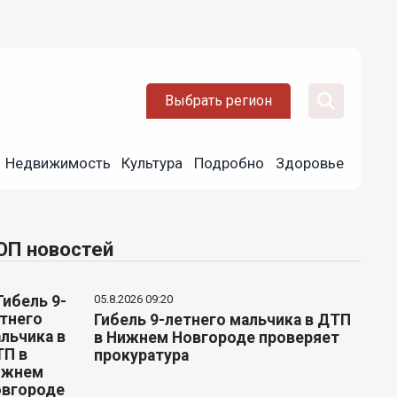
Выбрать регион
Недвижимость
Культура
Подробно
Здоровье
ОП новостей
05.8.2026 09:20
Гибель 9-летнего мальчика в ДТП
в Нижнем Новгороде проверяет
прокуратура