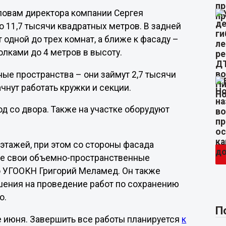
ловам директора компании Сергея
 11,7 тысячи квадратных метров. В задней
одной до трех комнат, а ближе к фасаду –
лками до 4 метров в высоту.
ые пространства – они займут 2,7 тысячи
ачнут работать кружки и секции.
д со двора. Также на участке оборудуют
этажей, при этом со стороны фасада
все свои объемно-пространственные
го УГООКН Григорий Меламед. Он также
шения на проведение работ по сохранению
о.
П
е июня. Завершить все работы планируется
к