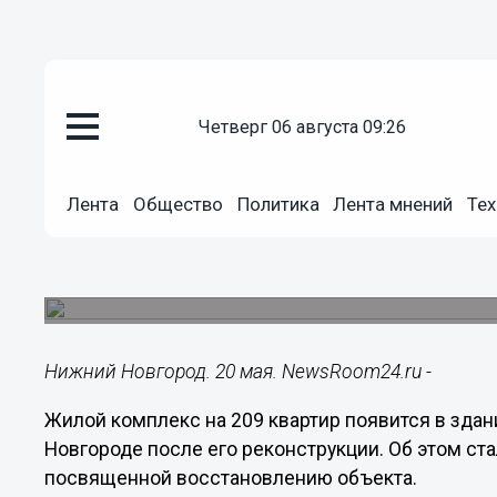
четверг 06 августа 09:26
Недвижимость
20.05.2024
17:53
Лента
Общество
Политика
Лента мнений
Тех
209 квартир появятся в нижег
после реконструкции
Жилая площадь займет 11,7 тысячи «квадратов»
Нижний Новгород. 20 мая. NewsRoom24.ru -
Жилой комплекс на 209 квартир появится в зд
Новгороде после его реконструкции. Об этом ст
посвященной восстановлению объекта.