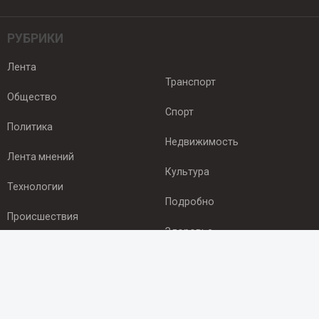
РУБРИКИ
Лента
Транспорт
Общество
Спорт
Политика
Недвижимость
Лента мнений
Культура
Технологии
Подробно
Происшествия
Здоровье
Экономика
ПОДПИСКА
Подпишись на рассылку NEWSROOM24
и будь
в курсе новостей в своём городе: