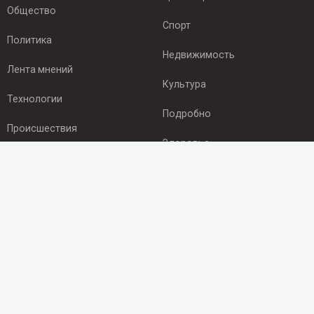
Общество
Спорт
Политика
Недвижимость
Лента мнений
Культура
Технологии
Подробно
Происшествия
Здоровье
Экономика
ПОДПИСКА
Подпишись на рассылку NEWSROOM24
и будь
в курсе новостей в своём городе:
Подписаться