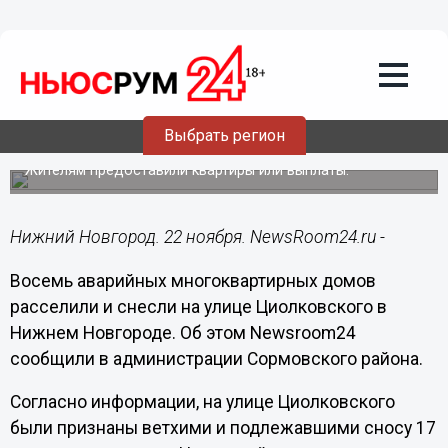
Недвижимость
22.11.2023
15:12
8 аварийных домов снесли после
расселения на Циолковского в
Выбрать регион
Сормове
Жителям предоставили квартиры или выплаты.
Нижний Новгород. 22 ноября. NewsRoom24.ru -
Восемь аварийных многоквартирных домов
расселили и снесли на улице Циолковского в
Нижнем Новгороде. Об этом Newsroom24
сообщили в администрации Сормовского района.
Согласно информации, на улице Циолковского
были признаны ветхими и подлежавшими сносу 17