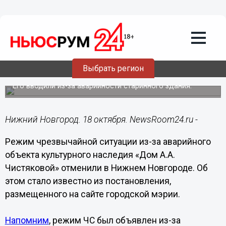
Недвижимость
18.10.2023
18:43
Режим ЧС отменили из-за ОКН «Дом
Выбрать регион
А.А. Чистяковой» в Нижнем Новгороде
Его вводили из-за аварийности старинного здания.
Нижний Новгород. 18 октября. NewsRoom24.ru -
Режим чрезвычайной ситуации из-за аварийного
объекта культурного наследия «Дом А.А.
Чистяковой» отменили в Нижнем Новгороде. Об
этом стало известно из постановления,
размещенного на сайте городской мэрии.
Напомним
, режим ЧС был объявлен из-за