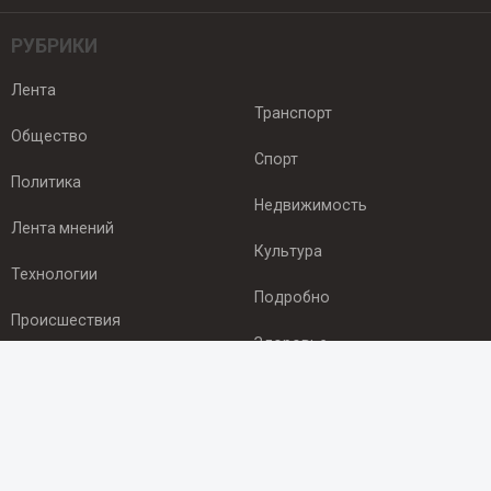
РУБРИКИ
Лента
Транспорт
Общество
Спорт
Политика
Недвижимость
Лента мнений
Культура
Технологии
Подробно
Происшествия
Здоровье
Экономика
ПОДПИСКА
Подпишись на рассылку NEWSROOM24
и будь
в курсе новостей в своём городе: