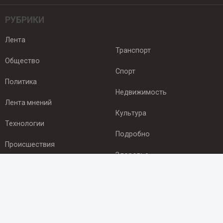
РУБРИКИ
Лента
Транспорт
Общество
Спорт
Политика
Недвижимость
Лента мнений
Культура
Технологии
Подробно
Происшествия
Здоровье
Экономика
ПОДПИСКА
Подпишись на рассылку NEWSROOM24
и будь
в курсе новостей в своём городе: