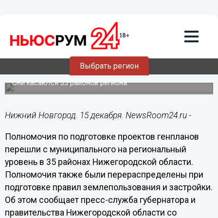
Недвижимость
15.12.2022
20:18
Полномочия по корректировке
генпланов в Нижегородской области
Выбрать регион
перешли на региональный уровень
Они касаются 35 районов региона.
Нижний Новгород. 15 декабря. NewsRoom24.ru -
Полномочия по подготовке проектов генпланов
перешли с муниципального на региональный
уровень в 35 районах Нижегородской области.
Полномочия также были перераспределены при
подготовке правил землепользования и застройки.
Об этом сообщает пресс-служба губернатора и
правительства Нижегородской области со