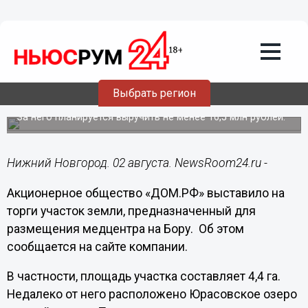
Недвижимость
02.08.2022
16:24
Торги по продаже участка под
Выбрать регион
медцентр объявлены на Бору
За него планируется выручить не менее 16,5 млн рублей.
Нижний Новгород. 02 августа. NewsRoom24.ru -
Акционерное общество «ДОМ.РФ» выставило на
торги участок земли, предназначенный для
размещения медцентра на Бору. Об этом
сообщается на сайте компании.
В частности, площадь участка составляет 4,4 га.
Недалеко от него расположено Юрасовское озеро