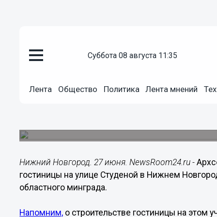
суббота 08 августа 11:35
Недвижимость
27.06.2022
17:28
Лента
Общество
Политика
Лента мнений
Тех
Гостиница может появиться н
Новгороде
Проект рекомендовали доработать.
Нижний Новгород. 27 июня. NewsRoom24.ru -
Архс
гостиницы на улице Студеной в Нижнем Новгоро
областного минграда.
Напомним,
о строительстве гостиницы на этом уч