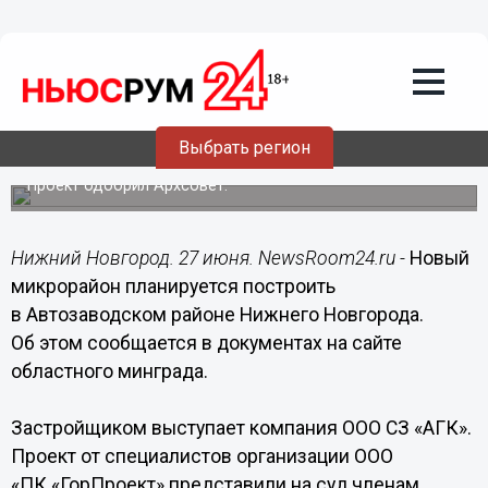
Недвижимость
27.06.2022
14:23
Новый микрорайон с 16-этажными
домами построят в Автозаводском
Выбрать регион
районе
Проект одобрил Архсовет.
Нижний Новгород. 27 июня. NewsRoom24.ru -
Новый
микрорайон планируется построить
в Автозаводском районе Нижнего Новгорода.
Об этом сообщается в документах на сайте
областного минграда.
Застройщиком выступает компания ООО СЗ «АГК».
Проект от специалистов организации ООО
«ПК «ГорПроект» представили на суд членам