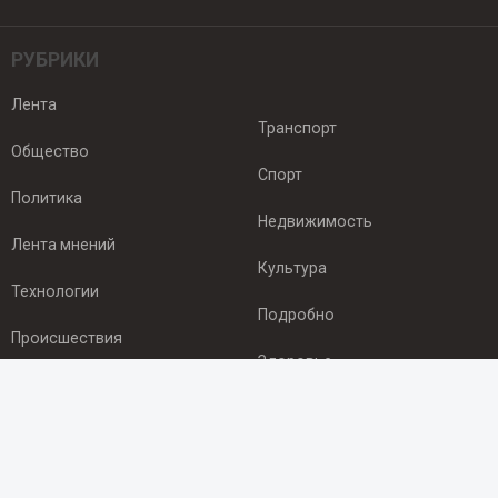
РУБРИКИ
Лента
Транспорт
Общество
Спорт
Политика
Недвижимость
Лента мнений
Культура
Технологии
Подробно
Происшествия
Здоровье
Экономика
ПОДПИСКА
Подпишись на рассылку NEWSROOM24
и будь
в курсе новостей в своём городе: