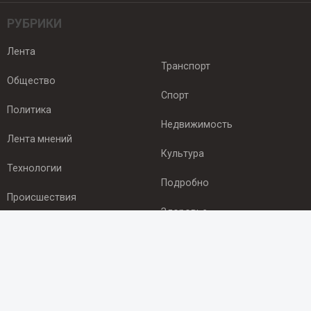
РУБРИКИ
Лента
Транспорт
Общество
Спорт
Политика
Недвижимость
Лента мнений
Культура
Технологии
Подробно
Происшествия
Здоровье
Экономика
ПОДПИСКА
Подпишись на рассылку NEWSROOM24
и будь
в курсе новостей в своём городе: