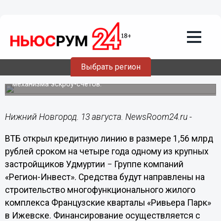
Недвижимость
13.08.2020
14:40
ВТБ финансирует строительство ЖК
Французские кварталы «Ривьера Парк»
в Ижевске
Выбрать регион
Финансирование осуществляется с применением
механизма эскроу-счетов.
Нижний Новгород. 13 августа. NewsRoom24.ru -
ВТБ открыл кредитную линию в размере 1,56 млрд
рублей сроком на четыре года одному из крупных
застройщиков Удмуртии − Группе компаний
«Регион-Инвест». Средства будут направлены на
строительство многофункционального жилого
комплекса Французские кварталы «Ривьера Парк»
в Ижевске. Финансирование осуществляется с