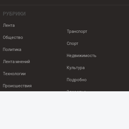
РУБРИКИ
Лента
Транспорт
Общество
Спорт
Политика
Недвижимость
Лента мнений
Культура
Технологии
Подробно
Происшествия
Здоровье
Экономика
ПОДПИСКА
Подпишись на рассылку NEWSROOM24
и будь
в курсе новостей в своём городе: