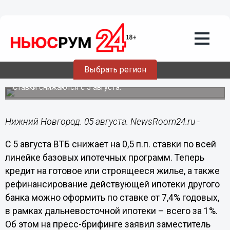
Недвижимость
05.08.2020
11:21
Выбрать регион
ВТБ снижает ставки по ипотеке
Ставки снижаются с 5 августа.
Нижний Новгород. 05 августа. NewsRoom24.ru -
С 5 августа ВТБ снижает на 0,5 п.п. ставки по всей
линейке базовых ипотечных программ. Теперь
кредит на готовое или строящееся жилье, а также
рефинансирование действующей ипотеки другого
банка можно оформить по ставке от 7,4% годовых,
в рамках дальневосточной ипотеки – всего за 1%.
Об этом на пресс-брифинге заявил заместитель