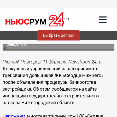
Недвижимость
11.02.2020
15:10
Открыт прием требований дольщиков
недостроенного «Сердца Нижнего»
Выбрать регион
Застройщик проблемного жилого комплекса признан
банкротом.
Нижний Новгород. 11 февраля. NewsRoom24.ru -
Конкурсный управляющий начал принимать
требования дольщиков ЖК «Сердце Нижнего»
после объявления процедуры банкротства
застройщика. Об этом сообщается на сайте
инспекции государственного строительного
надзора Нижегородской области.
Напомним
, многоквартирный дом ЖК «Сердце