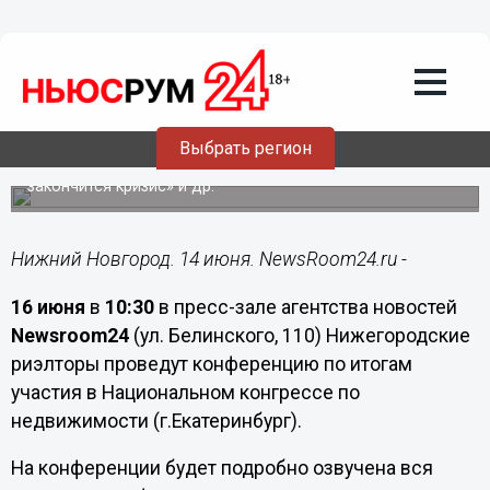
Конференцию по итогам участия в
Национальном конгрессе по
недвижимости проведут
нижегородские риэлторы
Экспертами будут затронуты такие темы, как «Кто
Выбрать регион
защитит нижегородцев в сделках с недвижимостью»,
«Как не стать обманутым дольщиком», «Когда
закончится кризис» и др.
Нижний Новгород. 14 июня. NewsRoom24.ru -
16 июня
в
10:30
в пресс-зале агентства новостей
Newsroom24
(ул. Белинского, 110) Нижегородские
риэлторы проведут конференцию по итогам
участия в Национальном конгрессе по
недвижимости (г.Екатеринбург).
На конференции будет подробно озвучена вся