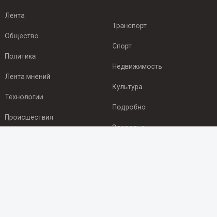
Лента
Транспорт
Общество
Спорт
Политика
Недвижимость
Лента мнений
Культура
Технологии
Подробно
Происшествия
Здоровье
Экономика
ПОДПИСКА
Подпишись на рассылку NEWSROOM24
и будь
в курсе новостей в своём городе: