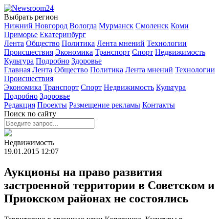
Выбрать регион
Нижний Новгород
Вологда
Мурманск
Смоленск
Коми
Приморье
Екатеринбург
Лента
Общество
Политика
Лента мнений
Технологии
Происшествия
Экономика
Транспорт
Спорт
Недвижимость
Культура
Подробно
Здоровье
Главная
Лента
Общество
Политика
Лента мнений
Технологии
Происшествия
Экономика
Транспорт
Спорт
Недвижимость
Культура
Подробно
Здоровье
Редакция
Проекты
Размещение рекламы
Контакты
Поиск по сайту
Недвижимость
19.01.2015
12:07
Аукционы на право развития
застроенной территории в Советском и
Приокском районах не состоялись