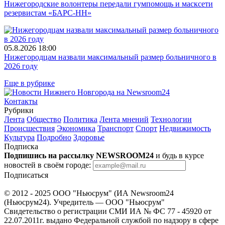
Нижегородские волонтеры передали гумпомощь и масксети
резервистам «БАРС-НН»
05.8.2026 18:00
Нижегородцам назвали максимальный размер больничного в
2026 году
Еще в рубрике
Контакты
Рубрики
Лента
Общество
Политика
Лента мнений
Технологии
Происшествия
Экономика
Транспорт
Спорт
Недвижимость
Культура
Подробно
Здоровье
Подписка
Подпишись на рассылку NEWSROOM24
и будь в курсе
новостей в своём городе:
Подписаться
© 2012 - 2025 ООО "Ньюсрум" (ИА Newsroom24
(Ньюсрум24). Учредитель — ООО "Ньюсрум"
Свидетельство о регистрации СМИ ИА № ФС 77 - 45920 от
22.07.2011г. выдано Федеральной службой по надзору в сфере