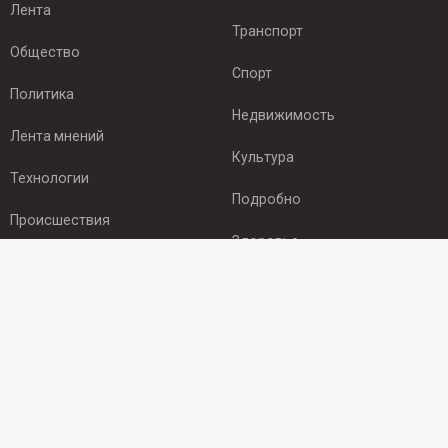
Лента
Транспорт
Общество
Спорт
Политика
Недвижимость
Лента мнений
Культура
Технологии
Подробно
Происшествия
Здоровье
Экономика
ПОДПИСКА
Подпишись на рассылку NEWSROOM24
и будь
в курсе новостей в своём городе:
Подписаться