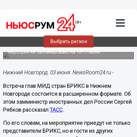
Политика
03.06.2024
19:12
Стал известен формат встречи стран
Выбрать регион
БРИКС в Нижнем Новгороде
Мероприятие запланировано на 10-11 июня.
Нижний Новгород. 03 июня. NewsRoom24.ru -
Встреча глав МИД стран БРИКС в Нижнем
Новгороде состоится в расширенном формате. Об
этом замминистр иностранных дел России Сергей
Рябков рассказал
ТАСС
.
По его словам, на мероприятие приедут не только
представители БРИКС, но и гости из других