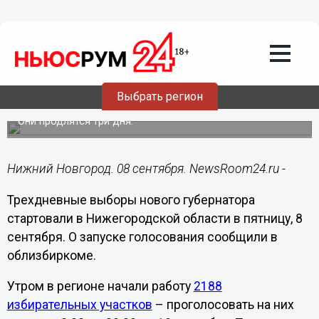
Политика
08.09.2023
12:41
Выборы губернатора стартовали в
Выбрать регион
Нижегородской области с 8 сентября
Они продлятся три дня.
Нижний Новгород. 08 сентября. NewsRoom24.ru -
Трехдневные выборы нового губернатора
стартовали в Нижегородской области в пятницу, 8
сентября. О запуске голосования сообщили в
облизбиркоме.
Утром в регионе начали работу
2188
избирательных участков
– проголосовать на них