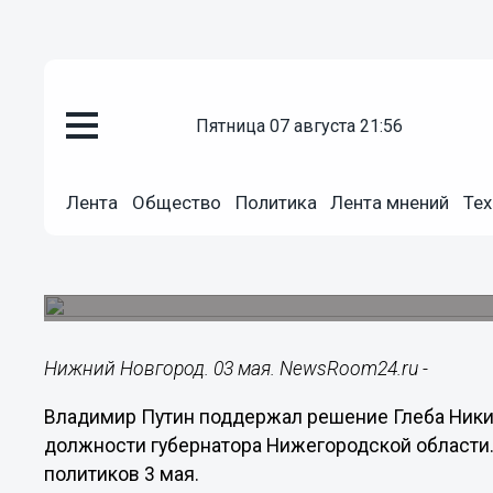
пятница 07 августа 21:56
Политика
03.05.2023
14:45
Лента
Общество
Политика
Лента мнений
Тех
Путин одобрил выдвижение ни
Никитина на 2-й срок
Встреча прошла 3 мая.
Нижний Новгород. 03 мая. NewsRoom24.ru -
Владимир Путин поддержал решение Глеба Ники
должности губернатора Нижегородской области. 
политиков 3 мая.