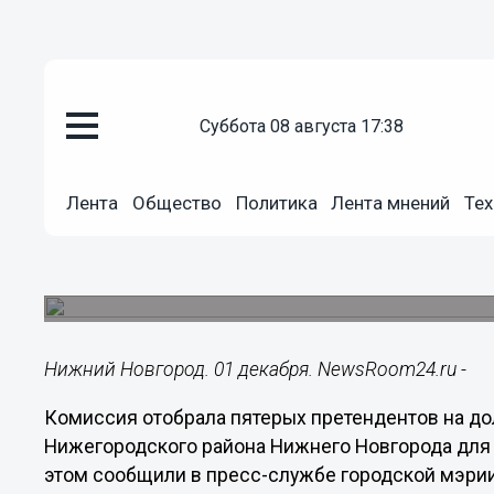
суббота 08 августа 17:38
Политика
01.12.2022
18:15
Лента
Общество
Политика
Лента мнений
Тех
Пять претендентов осталось н
Нижегородского района
В очном этапе приняли участие 10 конкурсантов
Нижний Новгород. 01 декабря. NewsRoom24.ru -
Комиссия отобрала пятерых претендентов на д
Нижегородского района Нижнего Новгорода для 
этом сообщили в пресс-службе городской мэрии