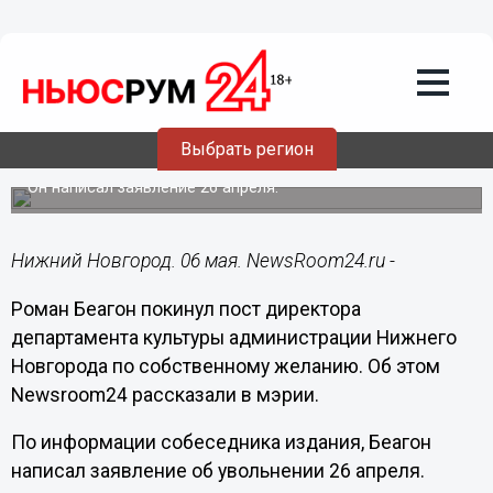
Политика
06.05.2022
16:03
Беагон уволился с должности
директора нижегородского
Выбрать регион
департамента культуры
Он написал заявление 26 апреля.
Нижний Новгород. 06 мая. NewsRoom24.ru -
Роман Беагон покинул пост директора
департамента культуры администрации Нижнего
Новгорода по собственному желанию. Об этом
Newsroom24 рассказали в мэрии.
По информации собеседника издания, Беагон
написал заявление об увольнении 26 апреля.