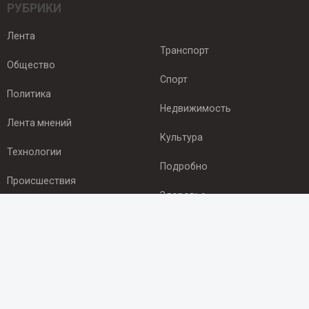
РУБРИКИ
Лента
Транспорт
Общество
Спорт
Политика
Недвижимость
Лента мнений
Культура
Технологии
Подробно
Происшествия
Здоровье
Экономика
ПОДПИСКА
Подпишись на рассылку NEWSROOM24
и будь
в курсе новостей в своём городе: