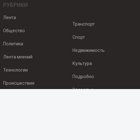
РУБРИКИ
Лента
Транспорт
Общество
Спорт
Политика
Недвижимость
Лента мнений
Культура
Технологии
Подробно
Происшествия
Здоровье
Экономика
ПОДПИСКА
Подпишись на рассылку NEWSROOM24
и будь
в курсе новостей в своём городе: