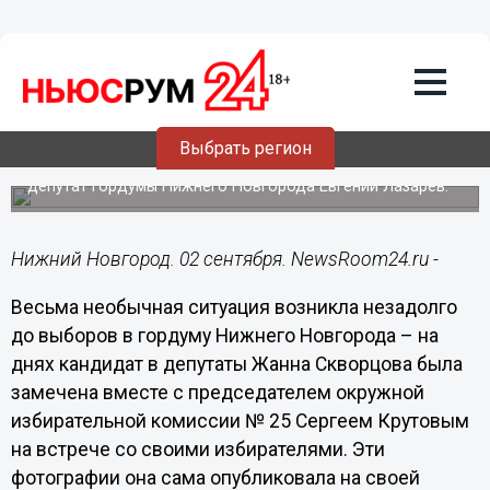
Политика
02.09.2020
11:53
Кандидат в депутаты опубликовала
совместное фото с председателем
ОИК № 25
Выбрать регион
Первым на двусмысленную историю обратил внимание
депутат гордумы Нижнего Новгорода Евгений Лазарев.
Нижний Новгород. 02 сентября. NewsRoom24.ru -
Весьма необычная ситуация возникла незадолго
до выборов в гордуму Нижнего Новгорода – на
днях кандидат в депутаты Жанна Скворцова была
замечена вместе с председателем окружной
избирательной комиссии № 25 Сергеем Крутовым
на встрече со своими избирателями. Эти
фотографии она сама опубликовала на своей