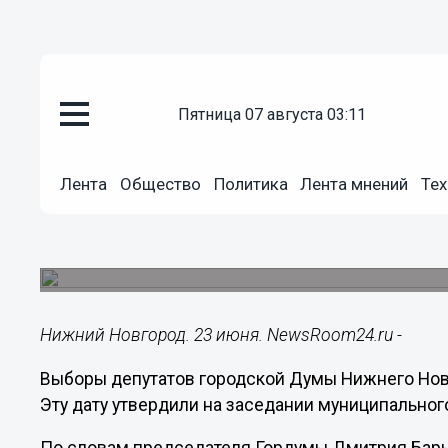
пятница 07 августа 03:11
Политика
Лента
Общество
Политика
Лента мнений
Тех
23.06.2020
14:55
Выборы в нижегородскую Горд
На эти цели потратят 110,2 млн рублей.
Нижний Новгород. 23 июня. NewsRoom24.ru -
Выборы депутатов городской Думы Нижнего Новг
Эту дату утвердили на заседании муниципальног