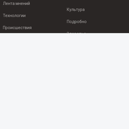
Лента мнений
Культура
Технологии
Подробно
Происшествия
Здоровье
Экономика
ПОДПИСКА
Подпишись на рассылку NEWSROOM24
и будь
в курсе новостей в своём городе:
Подписаться
© 2012 - 2025 ООО "Ньюсрум" (ИА Newsroom24 (Ньюсрум24).
Учредитель — ООО "Ньюсрум"
Свидетельство о регистрации СМИ ИА № ФС 77 - 45920 от 22.07.2011г.
выдано Федеральной службой по надзору в сфере связи,
информационных технологий и массовый коммуникаций.