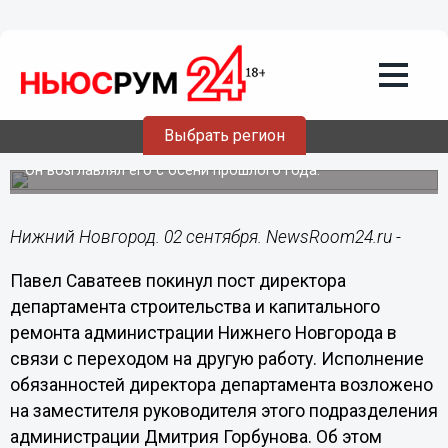
Политика
02.09.2019
09:44
Саватеев покинул пост директора
Выбрать регион
департамента строительства города
Он возглавлял его с осени прошлого года.
Нижний Новгород. 02 сентября. NewsRoom24.ru -
Павел Саватеев покинул пост директора
департамента строительства и капитального
ремонта администрации Нижнего Новгорода в
связи с переходом на другую работу. Исполнение
обязанностей директора департамента возложено
на заместителя руководителя этого подразделения
администрации Дмитрия Горбунова. Об этом