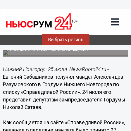
25.07.2019
12:34
Сабашников получил мандат
Разумовского в Гордуме Нижнего
Новгорода
Выбрать регион
Александр Разумовский стал депутатом Заксобрания
Нижегородской области по списку «Справедливой
России» вместо Александра Бочкарева.
Нижний Новгород. 25 июля. NewsRoom24.ru -
Евгений Сабашников получил мандат Александра
Разумовского в Гордуме Нижнего Новгорода по
списку «Справедливой России». 24 июля его
представил депутатам зампредседателя Гордумы
Николай Сатаев.
Как сообщается на сайте «Справедливой России»,
решение о передаче мандата было принято 27