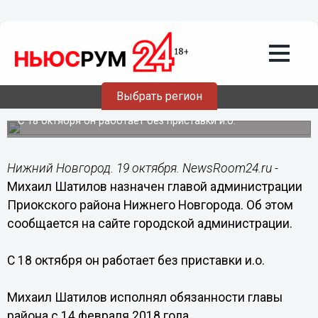
Политика
19.10.2018
17:40
Шатилов назначен главой
Выбрать регион
администрации Приокского района
С 18 октября он работает без приставки и.о.
Нижний Новгород. 19 октября. NewsRoom24.ru -
Михаил Шатилов назначен главой администрации
Приокского района Нижнего Новгорода. Об этом
сообщается на сайте городской администрации.
С 18 октября он работает без приставки и.о.
Михаил Шатилов исполнял обязанности главы
района с 14 февраля 2018 года.