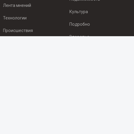
Лента мнений
Культура
Технологии
Подробно
Происшествия
Здоровье
Экономика
ПОДПИСКА
Подпишись на рассылку NEWSROOM24
и будь
в курсе новостей в своём городе:
Подписаться
© 2012 - 2025 ООО "Ньюсрум" (ИА Newsroom24 (Ньюсрум24).
Учредитель — ООО "Ньюсрум"
Свидетельство о регистрации СМИ ИА № ФС 77 - 45920 от 22.07.2011г.
выдано Федеральной службой по надзору в сфере связи,