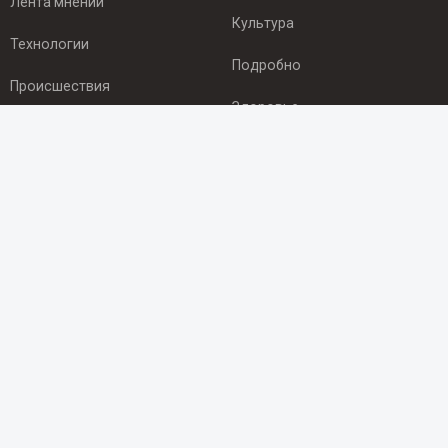
Лента мнений
Культура
Технологии
Подробно
Происшествия
Здоровье
Экономика
ПОДПИСКА
Подпишись на рассылку NEWSROOM24
и будь
в курсе новостей в своём городе:
Подписаться
© 2012 - 2025 ООО "Ньюсрум" (ИА Newsroom24 (Ньюсрум24).
Учредитель — ООО "Ньюсрум"
Свидетельство о регистрации СМИ ИА № ФС 77 - 45920 от 22.07.2011г.
выдано Федеральной службой по надзору в сфере связи,
информационных технологий и массовый коммуникаций.