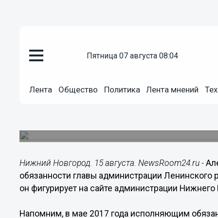
пятница 07 августа 08:04
Политика
15.08.2017
15:02
Лента
Общество
Политика
Лента мнений
Тех
Алексей Глазов назначен и.о г
Нижнего Новгорода
Вадим Харченко вернулся к исполнению обязанн
Нижний Новгород. 15 августа. NewsRoom24.ru -
Ал
обязанности главы администрации Ленинского р
он фигурирует на сайте администрации Нижнего
Напомним, в мае 2017 года исполняющим обяза