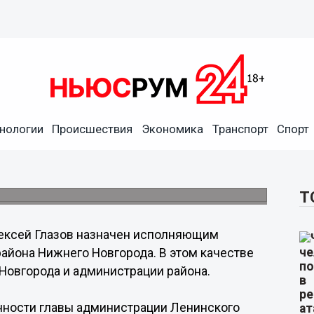
нологии
Происшествия
Экономика
Транспорт
Спорт
лавы Ленинского района
остей первого заместителя главы района.
Т
ексей Глазов назначен исполняющим
айона Нижнего Новгорода. В этом качестве
 Новгорода и администрации района.
нности главы администрации Ленинского