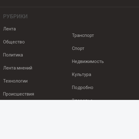
РУБРИКИ
Лента
Транспорт
Общество
Спорт
Политика
Недвижимость
Лента мнений
Культура
Технологии
Подробно
Происшествия
Здоровье
Экономика
ПОДПИСКА
Подпишись на рассылку NEWSROOM24
и будь
в курсе новостей в своём городе: