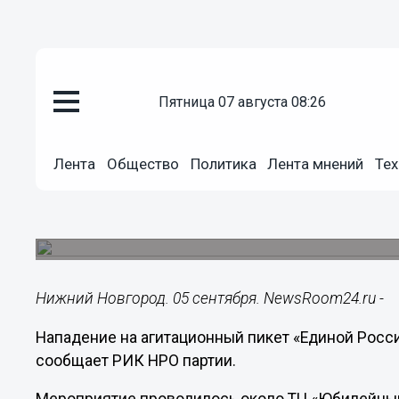
пятница 07 августа 08:26
Политика
Лента
Общество
Политика
Лента мнений
Тех
05.09.2016
12:51
В Ваче совершено нападение на
Нападавший осужден на 15 суток.
Нижний Новгород. 05 сентября. NewsRoom24.ru -
Нападение на агитационный пикет «Единой России
сообщает РИК НРО партии.