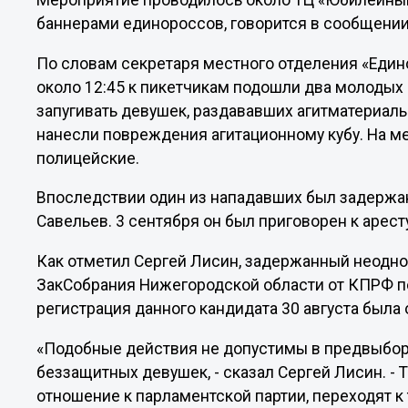
Мероприятие проводилось около ТЦ «Юбилейный
баннерами единороссов, говорится в сообщении
По словам секретаря местного отделения «Един
около 12:45 к пикетчикам подошли два молодых ч
запугивать девушек, раздававших агитматериалы
нанесли повреждения агитационному кубу. На 
полицейские.
Впоследствии один из нападавших был задержан
Савельев. 3 сентября он был приговорен к аресту
Как отметил Сергей Лисин, задержанный неодно
ЗакСобрания Нижегородской области от КПРФ по
регистрация данного кандидата 30 августа была
«Подобные действия не допустимы в предвыбор
беззащитных девушек, - сказал Сергей Лисин. -
отношение к парламентской партии, переходят к