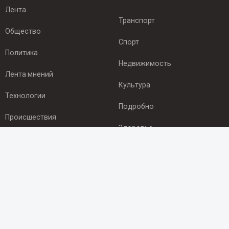
Лента
Транспорт
Общество
Спорт
Политика
Недвижимость
Лента мнений
Культура
Технологии
Подробно
Происшествия
Здоровье
Экономика
ПОДПИСКА
Подпишись на рассылку NEWSROOM24
и будь
в курсе новостей в своём городе: