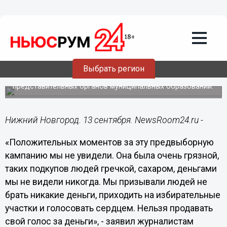
Политика
13.09.2015
12:34
Нарушений при досрочном
голосовании я не увидел – Шатилов
Выбрать регион
В Нижегородской области в единый день голосования
жителям предстоит выбрать 2 307 депутатов
представительных органов муниципальных образований.
Нижний Новгород. 13 сентября. NewsRoom24.ru -
«Положительных моментов за эту предвыборную
кампанию мы не увидели. Она была очень грязной,
таких подкупов людей гречкой, сахаром, деньгами
мы не видели никогда. Мы призывали людей не
брать никакие деньги, приходить на избирательные
участки и голосовать сердцем. Нельзя продавать
свой голос за деньги», - заявил журналистам