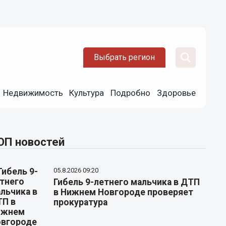
Выбрать регион
Недвижимость
Культура
Подробно
Здоровье
ОП новостей
05.8.2026 09:20
Гибель 9-летнего мальчика в ДТП
в Нижнем Новгороде проверяет
прокуратура