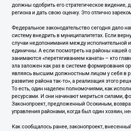
должны одобрить его стратегическое видение, 
региона и дать свою оценку. Это отлично зарек
Федеральное законодательство сегодня дало 
систему внедрить в муниципалитетах. Если верн
случаи недопонимания между исполнительной и 
единичны. А если посмотреть на районы нашей о
занимаются «перетягиванием каната» – кто главн
зла заложен как раз в системе формирования ор
являясь высшим должностным лицом у себя в рай
развитие района так-то», а реализация этого ре
То есть, один наделен полномочиями, как испол
ресурсами. И они начинают мериться силами, ф
Законопроект, предложенный Осокиным, возвра
управления районами, когда был один хозяин, не
Как сообщалось ранее, законопроект, внесенны