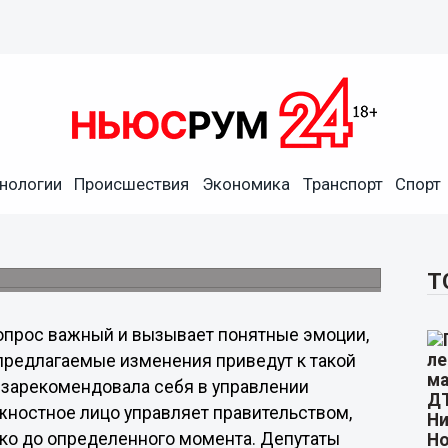
дут к такой ситуации на
я уже зарекомендовала себя
нологии
Происшествия
Экономика
Транспорт
Спорт
ентировал итоги заседания комитета по
ался законопроект, предлагающий «новый»
вания.
Т
опрос важный и вызывает понятные эмоции,
о предлагаемые изменения приведут к такой
е зарекомендовала себя в управлении
жностное лицо управляет правительством,
ько до определенного момента. Депутаты