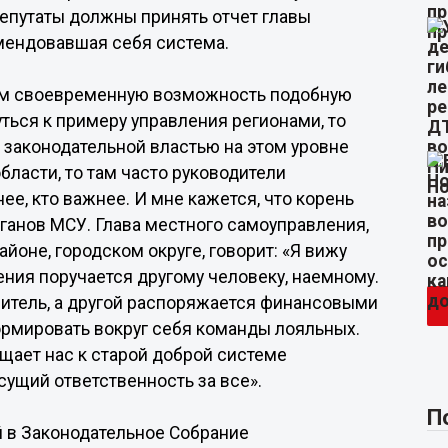
депутаты должны принять отчет главы
омендовавшая себя система.
нам своевременную возможность подобную
уться к примеру управления регионами, то
законодательной властью на этом уровне
бласти, то там часто руководители
ее, кто важнее. И мне кажется, что корень
ганов МСУ. Глава местного самоуправления,
оне, городском округе, говорит: «Я вижу
шения поручается другому человеку, наемному.
нитель, а другой распоряжается финансовыми
ормировать вокруг себя команды лояльных.
щает нас к старой доброй системе
сущий ответственность за все».
П
й в Законодательное Собрание