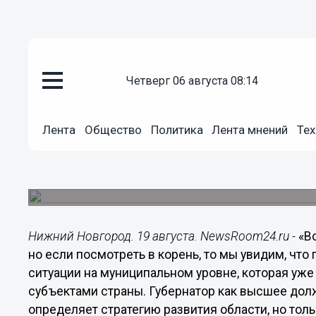
Политика
19.08.2015
17:50
четверг 06 августа 08:14
Предлагаемые изменения приве
муниципальном уровне, котора
– Лебедев
Лента
Общество
Политика
Лента мнений
Тех
Председатель ЗС НО Евгений Лебедев, прокомм
вопросам госвласти и МСУ, на котором обсужд
способ избрания главы муниципального образо
Нижний Новгород. 19 августа. NewsRoom24.ru -
«В
но если посмотреть в корень, то мы увидим, чт
ситуации на муниципальном уровне, которая уж
субъектами страны. Губернатор как высшее дол
определяет стратегию развития области, но тол