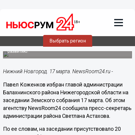
Политика
17.03.2015
17:10
Главой администрации Балахнинского
района стал Павел Коженков
Выбрать регион
Ранее он занимал должность первого замглавы
администрации по социально-экономическому
развитию.
Нижний Новгород. 17 марта. NewsRoom24.ru -
Павел Коженков избран главой администрации
Балахнинского района Нижегородской области на
заседании Земского собрания 17 марта. Об этом
агентству NewsRoom24 сообщила пресс-секретарь
администрации района Светлана Астахова.
По ее словам, на заседании присутствовало 20