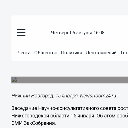
четверг 06 августа 16:08
Политика
15.01.2015
18:05
Лента
Общество
Политика
Лента мнений
Тех
Мониторинг правоприменения 
области будет проведен в 2015
В текущем году исполняется 20 лет с момента пр
Нижний Новгород. 15 января. NewsRoom24.ru -
Заседание Научно-консультативного совета сос
Нижегородской области 15 января. Об этом соо
СМИ ЗакСобрания.