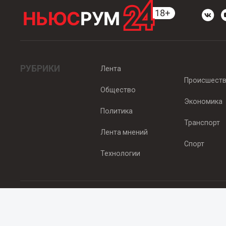
РУБРИКИ
Лента
Происшест
Общество
Экономика
Политика
Транспорт
Лента мнений
Спорт
Технологии
© 2012 - 2025 ООО "Ньюсрум" (ИА Newsroom24 (Ньюсрум24). Учр
Свидетельство о регистрации СМИ ИА № ФС 77 - 45920 от 22.07.
Главный редактор Эмилия Ткаченко. Адрес редакции: Нижний Новгор
Телефон: +79965565378, E-mail:
sales@newsroom24.ru
Все права на материалы, размещенные на сайте
www.newsroom24