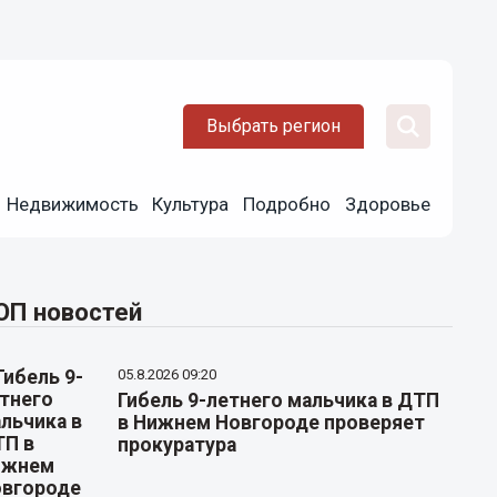
Выбрать регион
Недвижимость
Культура
Подробно
Здоровье
ОП новостей
05.8.2026 09:20
Гибель 9-летнего мальчика в ДТП
в Нижнем Новгороде проверяет
прокуратура