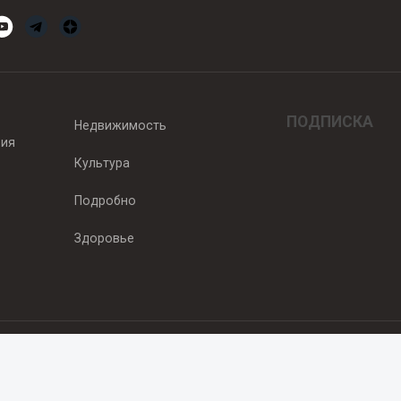
ПОДПИСКА
Недвижимость
вия
Культура
Подробно
Здоровье
едитель — ООО "Ньюсрум"
2011г. выдано Федеральной службой по надзору в сфере связи, информа
од, ул. Пискунова. 59, п.14, оф. 606
.ru
, охраняются в соответствии с законодательством РФ, в том числе 