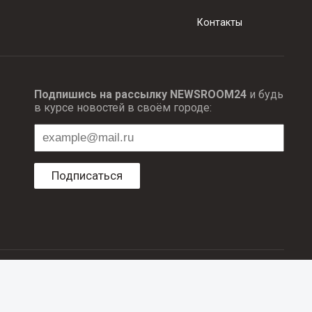
Контакты
Подпишись на рассылку NEWSROOM24
и будь
в курсе новостей в своём городе:
Подписаться
ционных технологий и массовый коммуникаций.
об авторском праве и смежных правах. При любом использовании