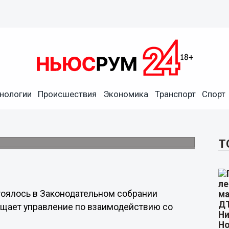
нологии
Происшествия
Экономика
Транспорт
Спорт
Устава Нижегородской
 году
инятия Устава региона.
Т
тоялось в Законодательном собрании
бщает управление по взаимодействию со