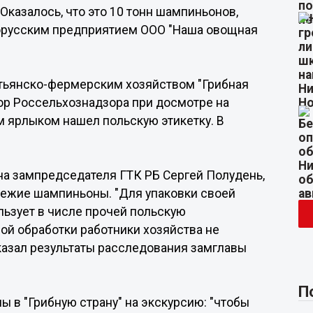
 Оказалось, что это 10 тонн шампиньонов,
лорусским предприятием ООО "Наша овощная
тьянско-фермерским хозяйством "Грибная
тор Россельхознадзора при досмотре на
 ярлыком нашел польскую этикетку. В
на зампредседателя ГТК РБ Сергей Полудень,
вежие шампиньоны. "Для упаковки своей
льзует в числе прочей польскую
ной обработки работники хозяйства не
казал результаты расследования замглавы
П
 в "Грибную страну" на экскурсию: "чтобы