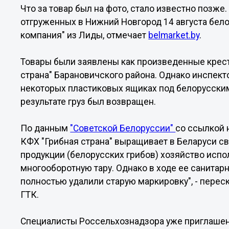
Что за товар был на фото, стало известно позже.
отгруженных в Нижний Новгород 14 августа бе
компания" из Лиды, отмечает
belmarket.by
.
Товары были заявлены как произведенные крес
страна" Барановичского района. Однако инспек
некоторых пластиковых ящиках под белорусским
результате груз был возвращен.
По данным
"Советской Белоруссии"
со ссылкой 
КФХ "Грибная страна" выращивает в Беларуси с
продукции (белорусских грибов) хозяйство испо
многооборотную тару. Однако в ходе ее санитар
полностью удалили старую маркировку", - перес
ГТК.
Специалисты Россельхознадзора уже приглашены