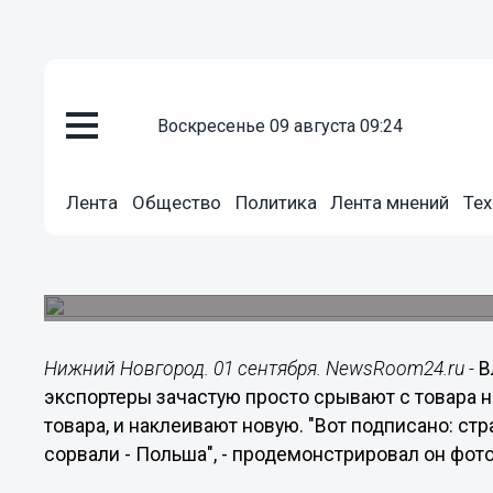
Политика
воскресенье 09 августа 09:24
01.09.2014
16:45
Владимир Путин в Минске пок
сомнительными грибами, отг
Лента
Общество
Политика
Лента мнений
Тех
Новгород
Новое развитие получила скандальная история 
продемонстрировал Президент России на минск
Нижний Новгород. 01 сентября. NewsRoom24.ru -
В
экспортеры зачастую просто срывают с товара н
товара, и наклеивают новую. "Вот подписано: ст
сорвали - Польша", - продемонстрировал он фот