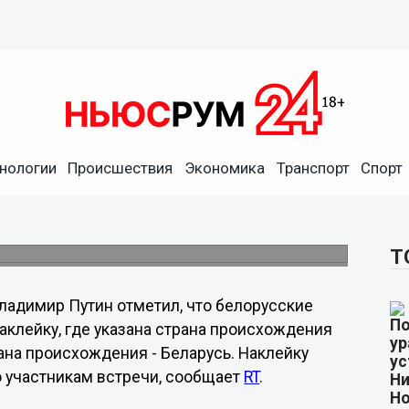
азывал фото с
руженными в Нижний
нологии
Происшествия
Экономика
Транспорт
Спорт
с изображением, которое
ом саммите 26 августа.
Т
ладимир Путин отметил, что белорусские
аклейку, где указана страна происхождения
рана происхождения - Беларусь. Наклейку
о участникам встречи, сообщает
RT
.