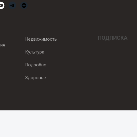
ПОДПИСКА
Недвижимость
вия
Культура
Подробно
Здоровье
едитель — ООО "Ньюсрум"
2011г. выдано Федеральной службой по надзору в сфере связи, информа
од, ул. Пискунова. 59, п.14, оф. 606
.ru
, охраняются в соответствии с законодательством РФ, в том числе 
 Публикации с пометкой «На правах рекламы» и материалы, размещенны