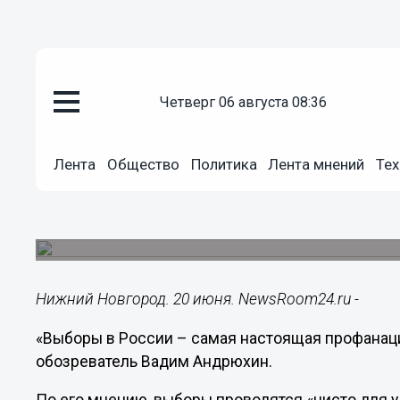
Политика
четверг 06 августа 08:36
20.06.2014
16:52
Выборы в России – самая наст
Лента
Общество
Политика
Лента мнений
Тех
Андрюхин
Политический обозреватель прокомментировал 
Нижегородской области.
Нижний Новгород. 20 июня. NewsRoom24.ru -
«Выборы в России – самая настоящая профанаци
обозреватель Вадим Андрюхин.