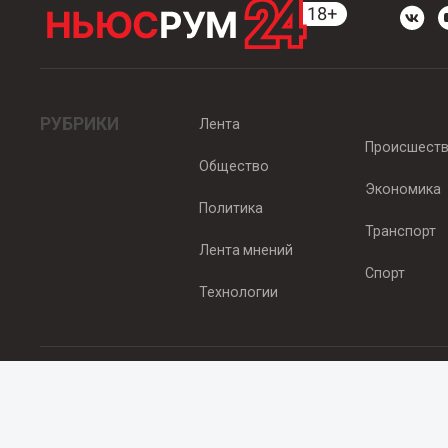
РУБРИКИ
Лента
Происшест
Общество
Экономика
Политика
Транспорт
Лента мнений
Спорт
Технологии
© 2012 - 2025 ООО "Ньюсрум" (ИА Newsroom24 (Ньюсрум24). Учр
Свидетельство о регистрации СМИ ИА № ФС 77 - 45920 от 22.07.
Главный редактор Эмилия Ткаченко. Адрес редакции: Нижний Новгор
Телефон: +79965565378, E-mail:
sales@newsroom24.ru
Все права на материалы, размещенные на сайте
www.newsroom24
материалов сайта гиперссылка
www.newsroom24.ru
обязательна.