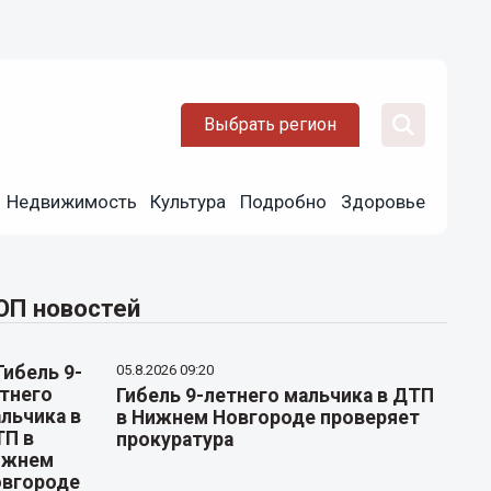
Выбрать регион
Недвижимость
Культура
Подробно
Здоровье
ОП новостей
05.8.2026 09:20
Гибель 9-летнего мальчика в ДТП
в Нижнем Новгороде проверяет
прокуратура