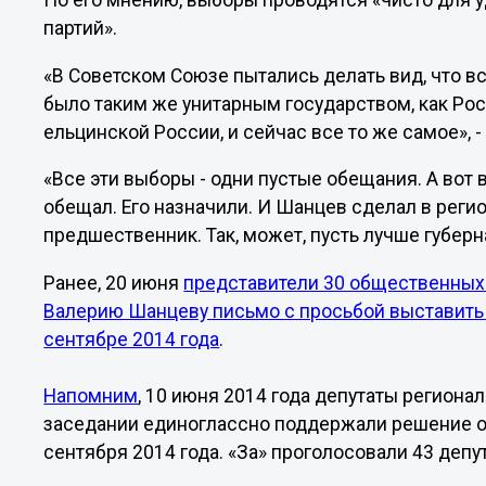
По его мнению, выборы проводятся «чисто для 
партий».
«В Советском Союзе пытались делать вид, что в
было таким же унитарным государством, как Рос
ельцинской России, и сейчас все то же самое», 
«Все эти выборы - одни пустые обещания. А вот
обещал. Его назначили. И Шанцев сделал в регио
предшественник. Так, может, пусть лучше губерн
Ранее, 20 июня
представители 30 общественных 
Валерию Шанцеву письмо с просьбой выставить 
сентябре 2014 года
.
Напомним
, 10 июня 2014 года депутаты регион
заседании единоглассно поддержали решение о 
сентября 2014 года. «За» проголосовали 43 депу