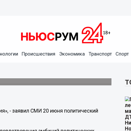
оящая профанация, - Вадим
нологии
Происшествия
Экономика
Транспорт
Спорт
начало избирательной кампании в
Т
я», - заявил СМИ 20 июня политический