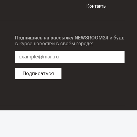
Контакты
Подпишись на рассылку NEWSROOM24
и будь
в курсе новостей в своём городе:
Подписаться
ционных технологий и массовый коммуникаций.
об авторском праве и смежных правах. При любом использовании
е в рубрике «Новости компаний», оплачены рекламодателем.