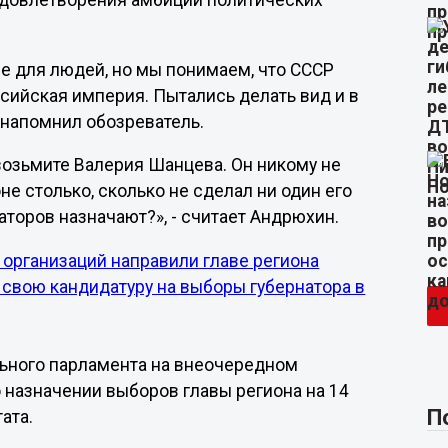
удовлетворения амбиций политических
се для людей, но мы понимаем, что СССР
сийская империя. Пытались делать вид и в
- напомнил обозреватель.
 возьмите Валерия Шанцева. Он никому не
не столько, сколько не сделал ни один его
аторов назначают?», - считает Андрюхин.
организаций направили главе региона
свою кандидатуру на выборы губернатора в
ального парламента на внеочередном
назначении выборов главы региона на 14
П
тата.