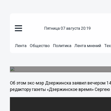
Политика
пятница 07 августа 20:19
14.03.2013
22:30
Поборемся еще! - Виктор Сопин
возвращения к власти в Дзер
Лента
Общество
Политика
Лента мнений
Тех
области
18 марта в Дзержинском городском суде состои
восстановление в должности градоначальника.
Об этом экс-мэр Дзержинска заявил вечером 14
редактору газеты «Дзержинское время» Сергею 