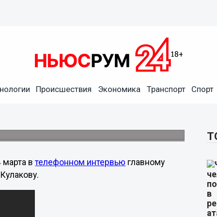
 заявил о плане
жинске Нижегородской
нологии
Происшествия
Экономика
Транспорт
Спорт
тся очередной «бой» Виктора Сопина за
Т
 марта в
телефонном интервью
главному
Кулакову.