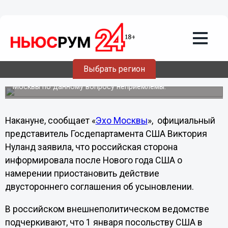
Политика
09.01.2013
22:30
Усыновления в США больше нет
Выбрать регион
МИД России заявил, что попытки исказить суть позиции
Москвы по данному вопросу неприемлемы.
Накануне, сообщает «
Эхо Москвы
», официальный
представитель Госдепартамента США Виктория
Нуланд заявила, что российская сторона
информировала после Нового года США о
намерении приостановить действие
двустороннего соглашения об усыновлении.
В российском внешнеполитическом ведомстве
подчеркивают, что 1 января посольству США в