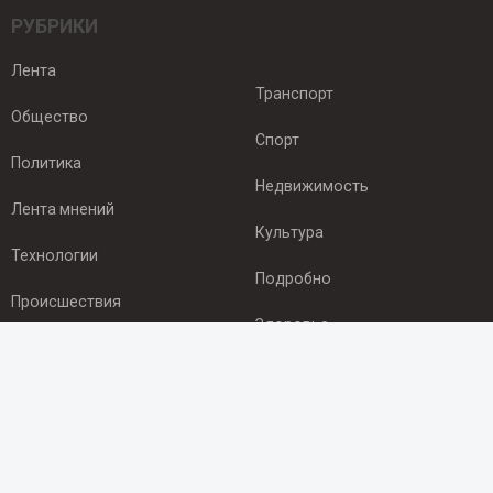
РУБРИКИ
Лента
Транспорт
Общество
Спорт
Политика
Недвижимость
Лента мнений
Культура
Технологии
Подробно
Происшествия
Здоровье
Экономика
ПОДПИСКА
Подпишись на рассылку NEWSROOM24
и будь
в курсе новостей в своём городе: