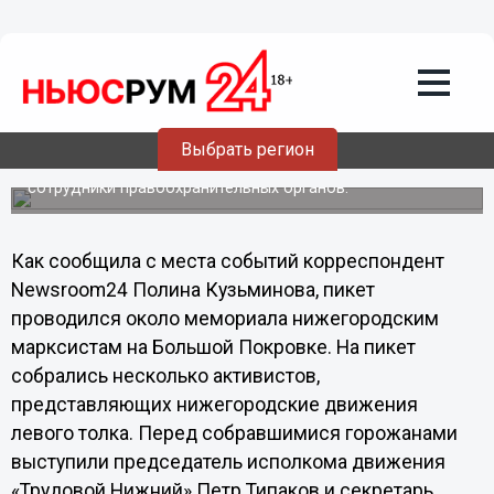
Политика
08.11.2012
04:38
В Нижнем Новгороде состоялся пикет
в честь Октябрьской Революции
Выбрать регион
Порядок при проведении пикета обеспечивали
сотрудники правоохранительных органов.
Как сообщила с места событий корреспондент
Newsroom24 Полина Кузьминова, пикет
проводился около мемориала нижегородским
марксистам на Большой Покровке. На пикет
собрались несколько активистов,
представляющих нижегородские движения
левого толка. Перед собравшимися горожанами
выступили председатель исполкома движения
«Трудовой Нижний» Петр Типаков и секретарь