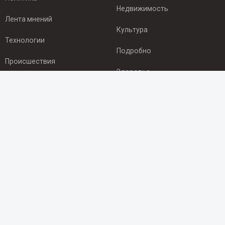
Недвижимость
Лента мнений
Культура
Технологии
Подробно
Происшествия
Здоровье
Экономика
ПОДПИСКА
Подпишись на рассылку NEWSROOM24
и будь
в курсе новостей в своём городе:
Подписаться
© 2012 - 2025 ООО "Ньюсрум" (ИА Newsroom24 (Ньюсрум24).
Учредитель — ООО "Ньюсрум"
Свидетельство о регистрации СМИ ИА № ФС 77 - 45920 от 22.07.2011г.