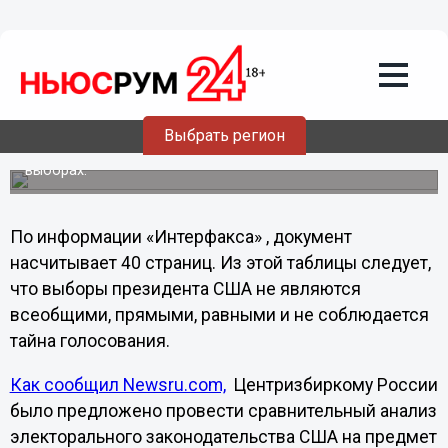
ЦИК РФ заявил о
«недемократичности» американских
выборов
Комиссия провела сравнительный анализ норм
избирательного законодательства России и США, на
Выбрать регион
основе которого можно сделать вывод об отсутствии
равных условий на американских президентских
выборах.
По информации «Интерфакса» , документ
насчитывает 40 страниц. Из этой таблицы следует,
что выборы президента США не являются
всеобщими, прямыми, равными и не соблюдается
тайна голосования.
Как сообщил Newsru.com,
Центризбиркому России
было предложено провести сравнительный анализ
электорального законодательства США на предмет