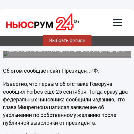
17.10.2012
20:21
Вместо Говоруна - Слюняев: Владимир
Путин уволил главу
Минрегионразвития
Выбрать регион
16 октября президент подписал указ об освобождении
Олега Говоруна от должности министра регионального
развития России. На его место назначен Игорь Слюняев.
Об этом сообщает сайт Президент.РФ.
Известно, что первым об отставке Говоруна
сообщил Forbes еще 25 сентября. Тогда сразу два
федеральных чиновника сообщили изданию, что
глава Минрегиона написал заявление об
увольнении по собственному желанию после
публичной выволочки от президента.