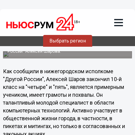
ФСБ потребовала отчислить
нижегородского школьника,
сочувствующего оппозиции
По информации нижегородского отделения "Другой
России" вчера к директору школы №48 Анне Савенковой
Выбрать регион
пришло двое сотрудников ФСБ. Они предложили найти
повод для исключения из школы сторонника "Другой
России" Алексея Шарова.
Как сообщили в нижегородском исполкоме
"Другой России", Алексей Шаров закончил 10-й
класс на "четыре" и "пять", является примерным
учеником, имеет грамоты и похвалы. Он
талантливый молодой специалист в области
компьютерных технологий. Активно участвует в
общественной жизни города, в частности, в
пикетах и митингах, но только в согласованных и
законных акциях.