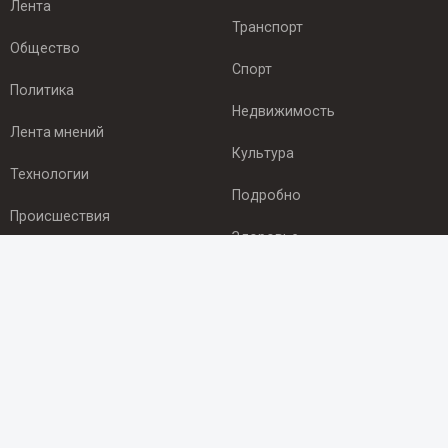
Лента
Транспорт
Общество
Спорт
Политика
Недвижимость
Лента мнений
Культура
Технологии
Подробно
Происшествия
Здоровье
Экономика
ПОДПИСКА
Подпишись на рассылку NEWSROOM24
и будь
в курсе новостей в своём городе:
Подписаться