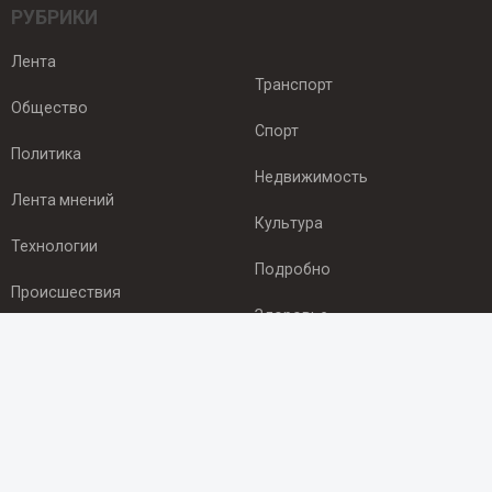
РУБРИКИ
Лента
Транспорт
Общество
Спорт
Политика
Недвижимость
Лента мнений
Культура
Технологии
Подробно
Происшествия
Здоровье
Экономика
ПОДПИСКА
Подпишись на рассылку NEWSROOM24
и будь
в курсе новостей в своём городе: