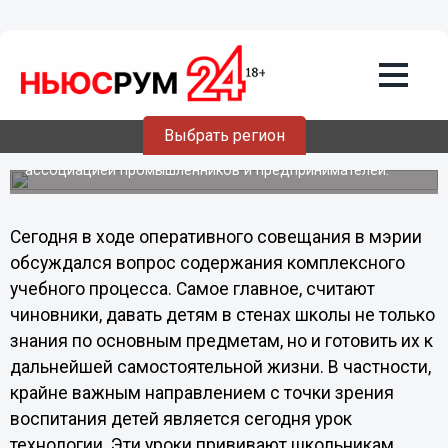
27.08.2012
23:55
В Нижнем Новгороде возможно
возрождение шефства
промышленных предприятий над
школами
Выбрать регион
Чиновники подготовят предложения по вопросу
сотрудничества в этом направлении с Нижегородской
ассоциацией промышленников и предпринимателей.
Сегодня в ходе оперативного совещания в мэрии
обсуждался вопрос содержания комплексного
учебного процесса. Самое главное, считают
чиновники, давать детям в стенах школы не только
знания по основным предметам, но и готовить их к
дальнейшей самостоятельной жизни. В частности,
крайне важным направлением с точки зрения
воспитания детей является сегодня урок
технологии. Эти уроки прививают школьникам