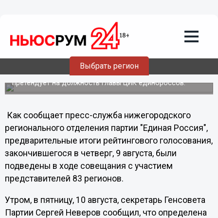
Политика
11.08.2012
00:39
Нижегородка Ольга Щетинина
встретилась с Дмитрием Медведевым
Выбрать регион
Руководитель нижегородского регионального
исполкома партии "Единая Россия" Ольга Щетинина
претендует на должность главы ЦИК единороссов.
Как сообщает пресс-служба нижегородского
регионального отделения партии "Единая Россия",
предварительные итоги рейтингового голосования,
закончившегося в четверг, 9 августа, были
подведены в ходе совещания с участием
представителей 83 регионов.
Утром, в пятницу, 10 августа, секретарь Генсовета
Партии Сергей Неверов сообщил, что определена