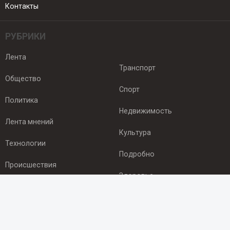
Контакты
РУБРИКИ
Лента
Транспорт
Общество
Спорт
Политика
Недвижимость
Лента мнений
Культура
Технологии
Подробно
Происшествия
Здоровье
Экономика
ПОДПИСКА
Подпишись на рассылку NEWSROOM24
и будь
в курсе новостей в своём городе: