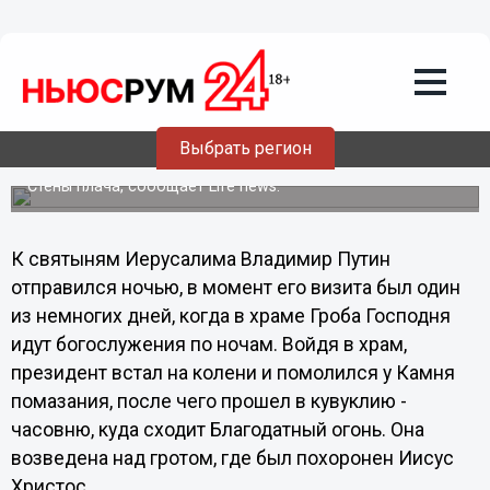
Политика
26.06.2012
17:41
Путин посетил святые для всех
христиан места
Президент побывал в часовне над гротом, где был
Выбрать регион
похоронен Иисус Христос в Иерусалиме, поднялся на
Голгофу, где поклонился святыням, а затем помолился у
Стены плача, сообщает Life news.
К святыням Иерусалима Владимир Путин
отправился ночью, в момент его визита был один
из немногих дней, когда в храме Гроба Господня
идут богослужения по ночам. Войдя в храм,
президент встал на колени и помолился у Камня
помазания, после чего прошел в кувуклию -
часовню, куда сходит Благодатный огонь. Она
возведена над гротом, где был похоронен Иисус
Христос.